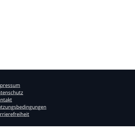
mpressum
tenschutz
ntakt
tzungsbedingungen
rrierefreiheit