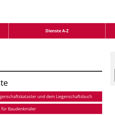
Dienste A-Z
te
genschaftskataster und dem Liegenschaftsbuch
g für Baudenkmäler