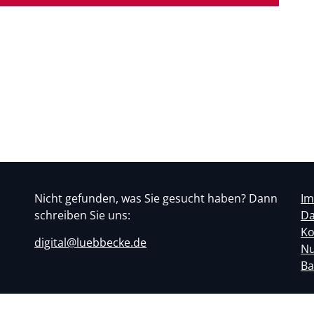
Nicht gefunden, was Sie gesucht haben? Dann
I
schreiben Sie uns:
Da
Ko
digital@luebbecke.de
Nu
Ba