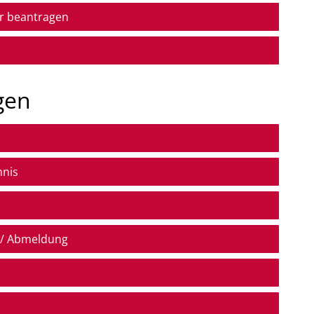
r beantragen
gen
hnis
/ Abmeldung