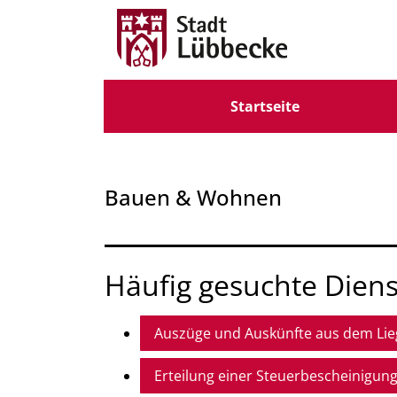
Zum Header
Zum Hauptinhalt
Zum Footer
Zum Hauptinhalt springen
Startseite
Bauen & Wohnen
Häufig gesuchte Diens
Auszüge und Auskünfte aus dem Lie
Erteilung einer Steuerbescheinigun