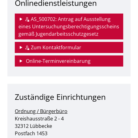
Onlinedienstleistungen
AS_500702: Antrag auf Ausstellung
eines Untersuchungsberechtigungsscheins
gemäß Jugendarbeitsschutzgesetz
Zum Kontaktformular
Online-Terminvereinbarung
Zuständige Einrichtungen
Ordnung / Bürgerbüro
Straße:
Hausnummer:
Kreishausstraße
2 - 4
PLZ:
Ort:
32312
Lübbecke
Postfach 1453